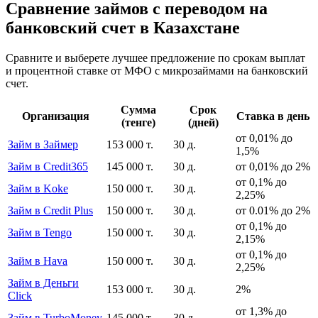
Сравнение займов с переводом на
банковский счет в Казахстане
Сравните и выберете лучшее предложение по срокам выплат
и процентной ставке от МФО с микрозаймами на банковский
счет.
Сумма
Срок
Организация
Ставка в день
(тенге)
(дней)
от 0,01% до
Займ в Займер
153 000 т.
30 д.
1,5%
Займ в Credit365
145 000 т.
30 д.
от 0,01% до 2%
от 0,1% до
Займ в Koke
150 000 т.
30 д.
2,25%
Займ в Credit Plus
150 000 т.
30 д.
от 0.01% до 2%
от 0,1% до
Займ в Tengo
150 000 т.
30 д.
2,15%
от 0,1% до
Займ в Hava
150 000 т.
30 д.
2,25%
Займ в Деньги
153 000 т.
30 д.
2%
Click
от 1,3% до
Займ в TurboMoney
145 000 т.
30 д.