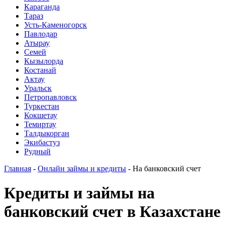
Караганда
Тараз
Усть-Каменогорск
Павлодар
Атырау
Семей
Кызылорда
Костанай
Актау
Уральск
Петропавловск
Туркестан
Кокшетау
Темиртау
Талдыкорган
Экибастуз
Рудный
Главная
-
Онлайн займы и кредиты
-
На банковский счет
Кредиты и займы на
банковский счет в Казахстане