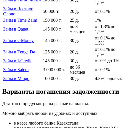
1,5%
Займ в Честное
50 000 т.
20 д.
от 0,1%
Слово
Займ в Time Zaim
150 000 т.
25 д.
1%
до 3
от 1,3% до
Займ в Qanat
145 000 т.
месяцев
1,5%
от 0.1% до
Займ в GMoney
145 000 т.
30 д.
1,5%
от 0.1% до
Займ в Tenge Da
125 000 т.
20 д.
1,5%
Займ в I-Credit
145 000 т.
30 д.
от 0% до 1%
до 36
Займ в Salem
3 000 000 т.
от 0,1%
месяцев
Займ в Mingo
100 000 т.
30 д.
4.8% годовых
Варианты погашения задолженности
Для этого предусмотрены разные варианты.
Можно выбрать любой из удобных и доступных:
в кассе любого банка Казахстана;