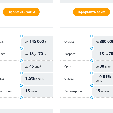
Оформить займ
Оформить займ
145 000
300 00
ма:
Cумма:
до
₸
до
18
70
18
7
аст:
Возраст:
от
до
лет
от
до
45
30
:
Срок:
до
дней
до
дней
0,01%
от
1.5%
ка:
Cтавка:
в день
день
15
15
смотрение:
Рассмотрение:
минут
минут