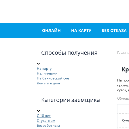
ОНЛАЙН
НА КАРТУ
БЕЗ ОТКАЗА
Способы получения
Главн
Кр
На карту
Наличными
На банковский счет
На пор
Деньги в долг
провер
суток,
Категория заемщика
Обновл
С 18 лет
Студентам
Cум
Безработным