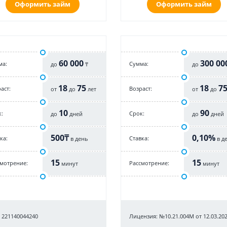
Оформить займ
Оформить займ
60 000
300 00
ма:
Cумма:
до
₸
до
18
75
18
7
аст:
Возраст:
от
до
лет
от
до
10
90
:
Срок:
до
дней
до
дней
500₸
0,10%
ка:
Cтавка:
в день
в д
15
15
смотрение:
Рассмотрение:
минут
минут
 221140044240
Лицензия: №10.21.004М от 12.03.202