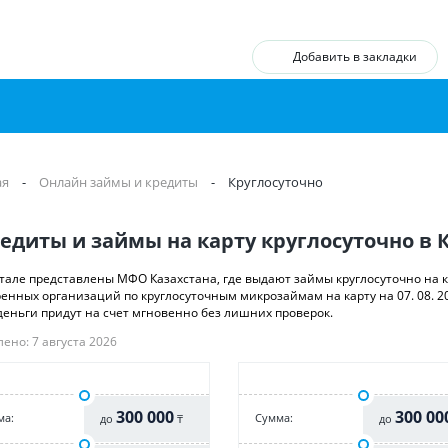
Добавить в закладки
ая
-
Онлайн займы и кредиты
-
Круглосуточно
едиты и займы на карту круглосуточно в 
тале представлены МФО Казахстана, где выдают займы круглосуточно на ка
енных организаций по круглосуточным микрозаймам на карту на 07. 08. 2
 деньги придут на счет мгновенно без лишних проверок.
ено: 7 августа 2026
300 000
300 00
ма:
Cумма:
до
₸
до