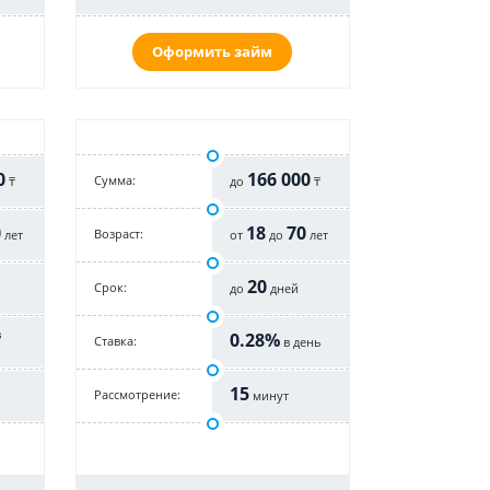
Оформить займ
0
166 000
Cумма:
₸
до
₸
0
18
70
Возраст:
лет
от
до
лет
20
Срок:
до
дней
в
0.28%
Cтавка:
в день
15
Рассмотрение:
минут