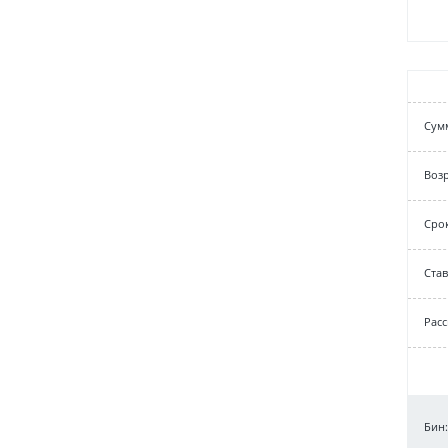
Cум
Возр
Срок
Cтав
Рас
Бин: