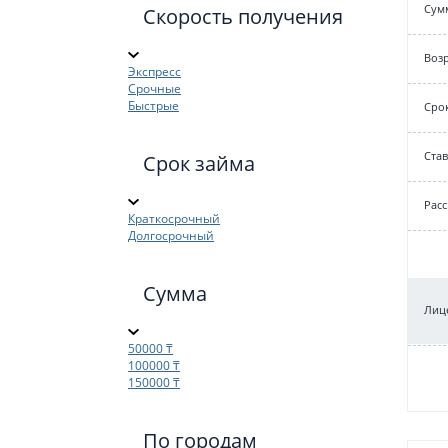
Cум
Скорость получения
Возр
Экспресс
Срочные
Быстрые
Срок
Cтав
Срок займа
Рас
Краткосрочный
Долгосрочный
Сумма
Лице
50000 ₸
100000 ₸
150000 ₸
По городам