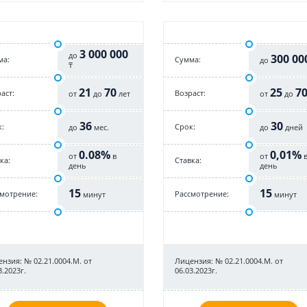
3 000 000
до
300 00
ма:
Cумма:
до
₸
21
70
25
7
аст:
Возраст:
от
до
лет
от
до
36
30
:
Срок:
до
мес.
до
дней
0.08%
0,01%
от
в
от
ка:
Cтавка:
день
день
15
15
смотрение:
Рассмотрение:
минут
минут
нзия: № 02.21.0004.М. от
Лицензия: № 02.21.0004.М. от
3.2023г.
06.03.2023г.