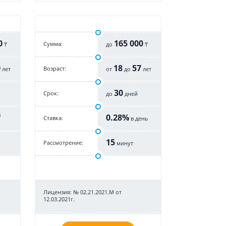
0
165 000
Cумма:
₸
до
₸
0
18
57
Возраст:
лет
от
до
лет
30
Срок:
до
дней
в
0.28%
Cтавка:
в день
15
Рассмотрение:
минут
Лицензия: № 02.21.2021.M от
12.03.2021г.