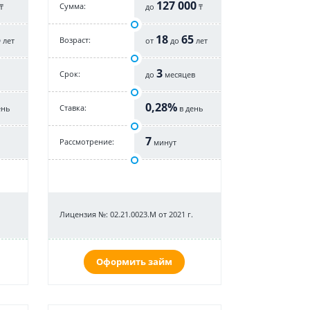
127 000
Cумма:
₸
до
₸
5
18
65
Возраст:
лет
от
до
лет
3
Срок:
до
месяцев
0,28%
Cтавка:
ень
в день
7
Рассмотрение:
минут
Лицензия №: 02.21.0023.M от 2021 г.
Оформить займ