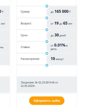
0
165 000
Cумма:
₸
до
₸
8
19
65
Возраст:
лет
от
до
лет
30
Срок:
до
дней
0.01%
от
в
Cтавка:
ень
день
10
Рассмотрение:
минут
Лицензия: № 02.23.0014.М от
22.05.2023г.
Оформить займ