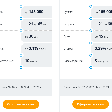
145 000
165 00
ма:
Cумма:
до
₸
до
21
65
21
6
аст:
Возраст:
от
до
лет
от
до
30
45
:
Срок:
до
дн.
до
дн.
0.1%
0,29%
ка:
Cтавка:
от
в день
в д
10
3
смотрение:
Рассмотрение:
минут
минуты
нзия №: 02.21.0069.M от 2021 г.
Лицензия №: 02.21.0028.M от 2021 г.
Оформить займ
Оформить займ