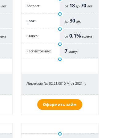
5
18
70
Возраст:
лет
от
до
лет
30
Срок:
до
дн.
0.1%
Cтавка:
день
от
в день
7
Рассмотрение:
минут
Лицензия №: 02.21.0010.M от 2021 г.
Оформить займ