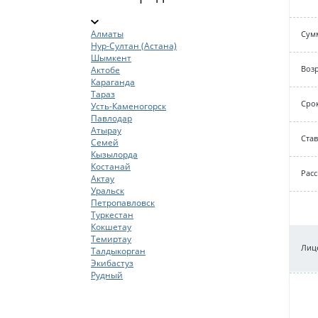
Алматы
Cум
Нур-Султан (Астана)
Шымкент
Возр
Актобе
Караганда
Тараз
Срок
Усть-Каменогорск
Павлодар
Атырау
Cтав
Семей
Кызылорда
Костанай
Рас
Актау
Уральск
Петропавловск
Туркестан
Кокшетау
Темиртау
Лице
Талдыкорган
Экибастуз
Рудный