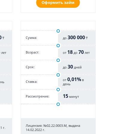
Оформить займ
0
300 000
Cумма:
₸
до
₸
5
18
70
Возраст:
лет
от
до
лет
30
Срок:
до
дней
0,01%
от
в
Cтавка:
ень
день
15
Рассмотрение:
минут
Лицензия: №02.22.0003.М, выдана
1 г.
14.02.2022 г.