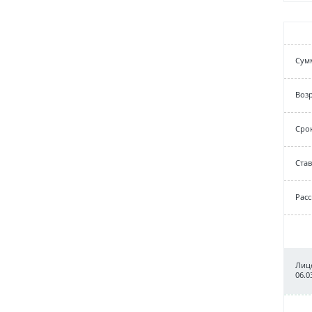
Cум
Возр
Срок
Cтав
Рас
Лице
06.0