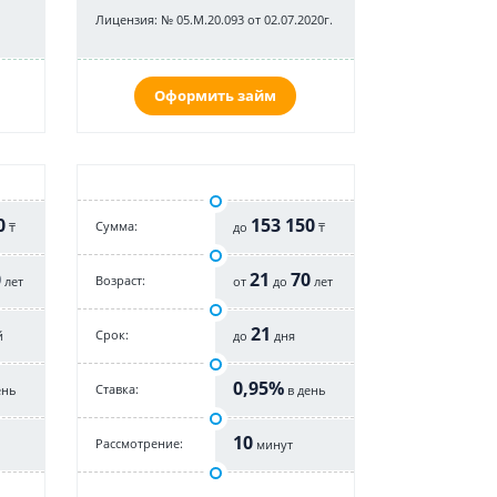
Лицензия: № 05.М.20.093 от 02.07.2020г.
Оформить займ
0
153 150
Cумма:
₸
до
₸
0
21
70
Возраст:
лет
от
до
лет
21
Срок:
й
до
дня
0,95%
Cтавка:
ень
в день
10
Рассмотрение:
минут