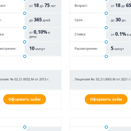
18
75
18
6
аст:
Возраст:
от
до
лет
от
до
365
30
:
Срок:
до
дней
до
дн.
0,10%
от
в
0.1%
ка:
Cтавка:
от
в 
день
10
5
смотрение:
Рассмотрение:
минут
минут
нзия: № 02.21.0032.М от 2015 г.
Лицензия №: 02.21.0065.M от 2021 г.
Оформить займ
Оформить займ