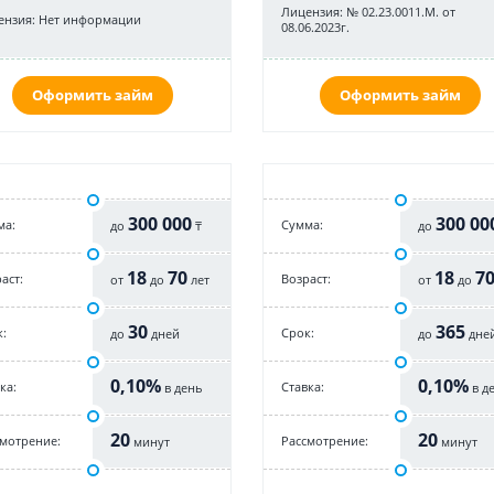
Лицензия: № 02.23.0011.M. от
ензия: Нет информации
08.06.2023г.
Оформить займ
Оформить займ
300 000
300 00
ма:
Cумма:
до
₸
до
18
70
18
7
аст:
Возраст:
от
до
лет
от
до
30
365
:
Срок:
до
дней
до
дне
0,10%
0,10%
ка:
Cтавка:
в день
в д
20
20
смотрение:
Рассмотрение:
минут
минут