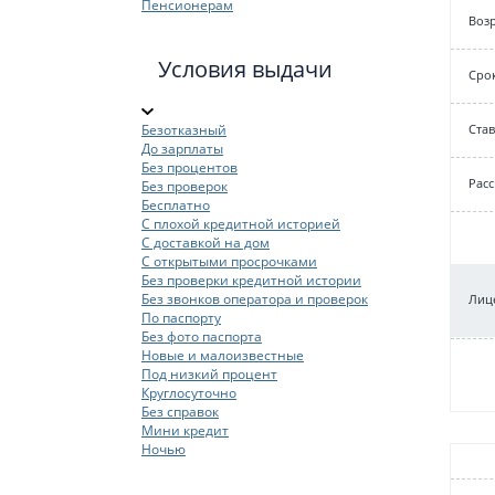
Пенсионерам
Возр
Условия выдачи
Срок
Безотказный
Cтав
До зарплаты
Без процентов
Рас
Без проверок
Бесплатно
С плохой кредитной историей
С доставкой на дом
С открытыми просрочками
Без проверки кредитной истории
Без звонков оператора и проверок
Лице
По паспорту
Без фото паспорта
Новые и малоизвестные
Под низкий процент
Круглосуточно
Без справок
Мини кредит
Ночью