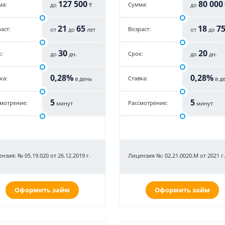
127 500
80 000
ма:
Cумма:
до
₸
до
21
65
18
7
аст:
Возраст:
от
до
лет
от
до
30
20
:
Срок:
до
дн.
до
дн.
0,28%
0,28%
ка:
Cтавка:
в день
в д
5
5
смотрение:
Рассмотрение:
минут
минут
нзия: № 05.19.020 от 26.12.2019 г.
Лицензия №: 02.21.0020.M от 2021 г.
Оформить займ
Оформить займ