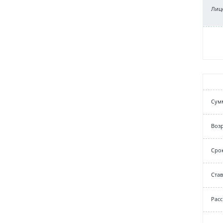
Лиц
Cум
Возр
Срок
Cтав
Рас