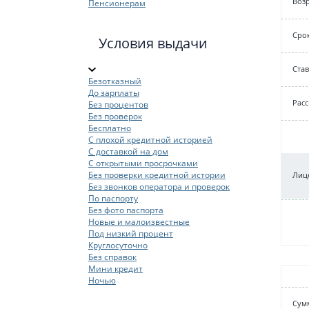
Возр
Пенсионерам
Срок
Условия выдачи
Cтав
Безотказный
До зарплаты
Рас
Без процентов
Без проверок
Бесплатно
С плохой кредитной историей
С доставкой на дом
С открытыми просрочками
Без проверки кредитной истории
Лице
Без звонков оператора и проверок
По паспорту
Без фото паспорта
Новые и малоизвестные
Под низкий процент
Круглосуточно
Без справок
Мини кредит
Ночью
Cум