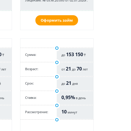
Лицензия: № 05.М.20.093 от 02.07.2020г.
Оформить займ
0
153 150
Cумма:
₸
до
₸
0
21
70
Возраст:
лет
от
до
лет
21
Срок:
й
до
дня
0,95%
Cтавка:
ень
в день
10
Рассмотрение:
минут