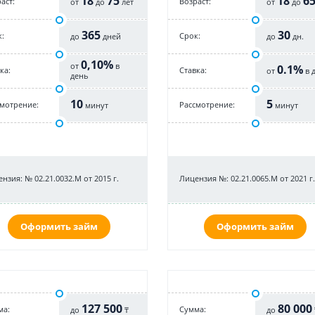
18
75
18
6
аст:
Возраст:
от
до
лет
от
до
365
30
:
Срок:
до
дней
до
дн.
0,10%
от
в
0.1%
ка:
Cтавка:
от
в 
день
10
5
смотрение:
Рассмотрение:
минут
минут
нзия: № 02.21.0032.М от 2015 г.
Лицензия №: 02.21.0065.M от 2021 г.
Оформить займ
Оформить займ
127 500
80 000
ма:
Cумма:
до
₸
до