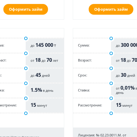
Оформить займ
Оформить займ
145 000
300 00
ма:
Cумма:
до
₸
до
18
70
18
7
аст:
Возраст:
от
до
лет
от
до
45
30
:
Срок:
до
дней
до
дней
0,01%
от
1.5%
ка:
Cтавка:
в день
день
15
15
смотрение:
Рассмотрение:
минут
минут
Лицензия: № 02.23.0011.M. от