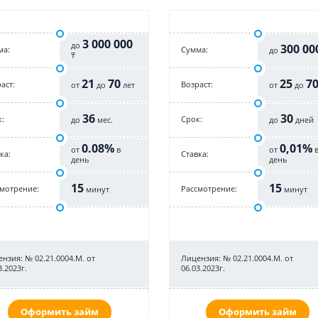
3 000 000
до
300 00
ма:
Cумма:
до
₸
21
70
25
7
аст:
Возраст:
от
до
лет
от
до
36
30
:
Срок:
до
мес.
до
дней
0.08%
0,01%
от
в
от
ка:
Cтавка:
день
день
15
15
смотрение:
Рассмотрение:
минут
минут
нзия: № 02.21.0004.М. от
Лицензия: № 02.21.0004.М. от
3.2023г.
06.03.2023г.
Оформить займ
Оформить займ