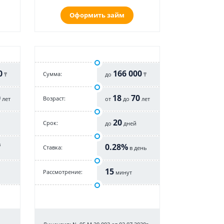
Оформить займ
0
166 000
Cумма:
₸
до
₸
0
18
70
Возраст:
лет
от
до
лет
20
Срок:
до
дней
в
0.28%
Cтавка:
в день
15
Рассмотрение:
минут