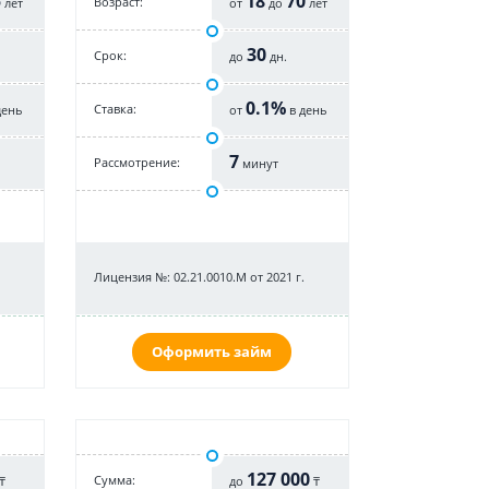
5
18
70
Возраст:
лет
от
до
лет
30
Срок:
до
дн.
0.1%
Cтавка:
день
от
в день
7
Рассмотрение:
минут
Лицензия №: 02.21.0010.M от 2021 г.
Оформить займ
127 000
Cумма:
₸
до
₸