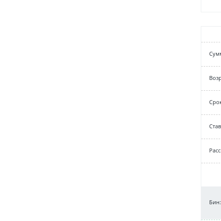
Cум
Возр
Срок
Cтав
Рас
Бин: