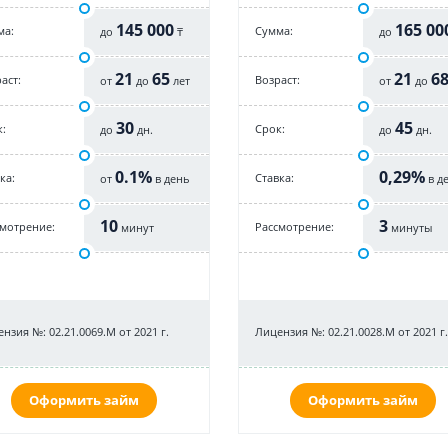
145 000
165 00
ма:
Cумма:
до
₸
до
21
65
21
6
аст:
Возраст:
от
до
лет
от
до
30
45
:
Срок:
до
дн.
до
дн.
0.1%
0,29%
ка:
Cтавка:
от
в день
в д
10
3
смотрение:
Рассмотрение:
минут
минуты
нзия №: 02.21.0069.M от 2021 г.
Лицензия №: 02.21.0028.M от 2021 г.
Оформить займ
Оформить займ