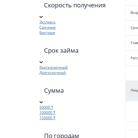
Скорость получения
Возр
Экспресс
Срочные
Срок
Быстрые
Cтав
Срок займа
Рас
Краткосрочный
Долгосрочный
Сумма
Лице
50000 ₸
100000 ₸
150000 ₸
По городам