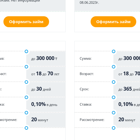
ензия: Нет информации
08.06.2023г.
Оформить займ
Оформить займ
300 000
300 00
ма:
Cумма:
до
₸
до
18
70
18
7
аст:
Возраст:
от
до
лет
от
до
30
365
:
Срок:
до
дней
до
дне
0,10%
0,10%
ка:
Cтавка:
в день
в д
20
20
смотрение:
Рассмотрение:
минут
минут