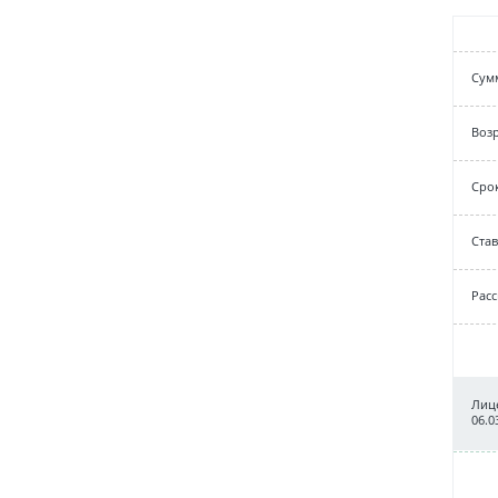
Cум
Возр
Срок
Cтав
Рас
Лице
06.0