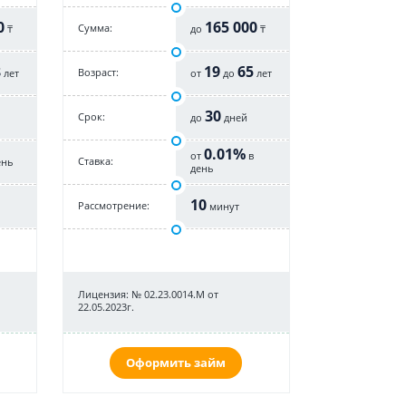
0
165 000
Cумма:
₸
до
₸
8
19
65
Возраст:
лет
от
до
лет
30
Срок:
до
дней
0.01%
от
в
Cтавка:
ень
день
10
Рассмотрение:
минут
Лицензия: № 02.23.0014.М от
22.05.2023г.
Оформить займ