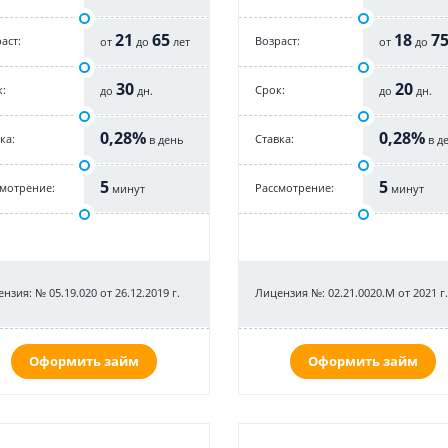
21
65
18
7
аст:
Возраст:
от
до
лет
от
до
30
20
:
Срок:
до
дн.
до
дн.
0,28%
0,28%
ка:
Cтавка:
в день
в д
5
5
смотрение:
Рассмотрение:
минут
минут
нзия: № 05.19.020 от 26.12.2019 г.
Лицензия №: 02.21.0020.M от 2021 г.
Оформить займ
Оформить займ