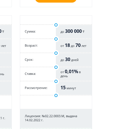
0
300 000
Cумма:
₸
до
₸
5
18
70
Возраст:
лет
от
до
лет
30
Срок:
до
дней
0,01%
от
в
Cтавка:
ень
день
15
Рассмотрение:
минут
Лицензия: №02.22.0003.М, выдана
1 г.
14.02.2022 г.