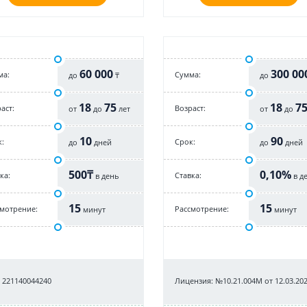
60 000
300 00
ма:
Cумма:
до
₸
до
18
75
18
7
аст:
Возраст:
от
до
лет
от
до
10
90
:
Срок:
до
дней
до
дней
500₸
0,10%
ка:
Cтавка:
в день
в д
15
15
смотрение:
Рассмотрение:
минут
минут
 221140044240
Лицензия: №10.21.004М от 12.03.202