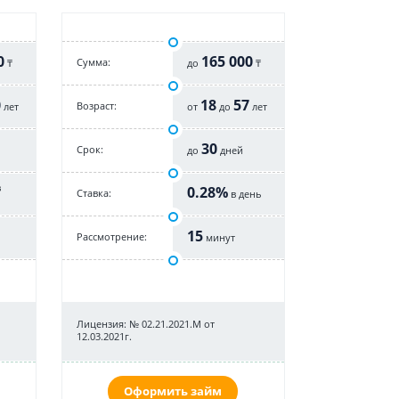
0
165 000
Cумма:
₸
до
₸
0
18
57
Возраст:
лет
от
до
лет
30
Срок:
до
дней
в
0.28%
Cтавка:
в день
15
Рассмотрение:
минут
Лицензия: № 02.21.2021.M от
12.03.2021г.
Оформить займ