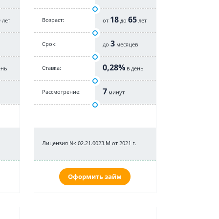
5
18
65
Возраст:
лет
от
до
лет
3
Срок:
до
месяцев
0,28%
Cтавка:
ень
в день
7
Рассмотрение:
минут
Лицензия №: 02.21.0023.M от 2021 г.
Оформить займ