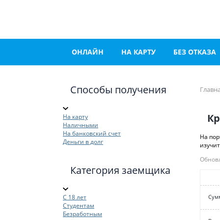
ОНЛАЙН
НА КАРТУ
БЕЗ ОТКАЗА
Способы получения
Главн
Кр
На карту
Наличными
На банковский счет
На пор
Деньги в долг
изучит
Обновл
Категория заемщика
С 18 лет
Cум
Студентам
Безработным