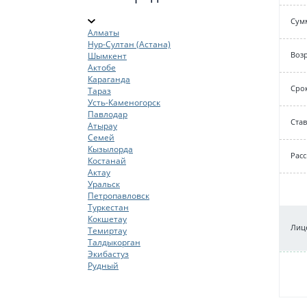
Cум
Алматы
Нур-Султан (Астана)
Возр
Шымкент
Актобе
Караганда
Срок
Тараз
Усть-Каменогорск
Павлодар
Cтав
Атырау
Семей
Кызылорда
Рас
Костанай
Актау
Уральск
Петропавловск
Туркестан
Кокшетау
Лице
Темиртау
Талдыкорган
Экибастуз
Рудный