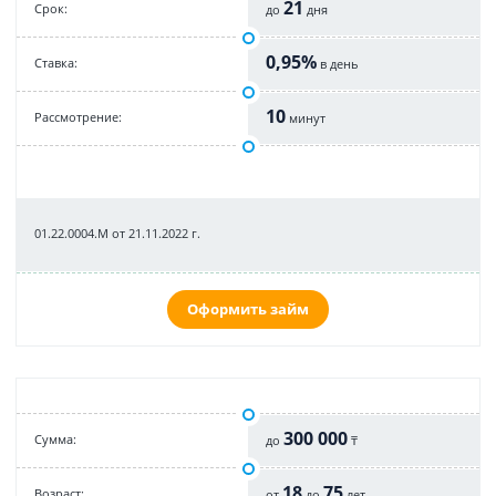
21
Срок:
до
дня
0,95%
Cтавка:
в день
10
Рассмотрение:
минут
01.22.0004.M от 21.11.2022 г.
Оформить займ
300 000
Cумма:
до
₸
18
75
Возраст:
от
до
лет