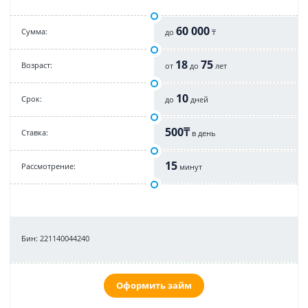
60 000
Cумма:
до
₸
18
75
Возраст:
от
до
лет
10
Срок:
до
дней
500₸
Cтавка:
в день
15
Рассмотрение:
минут
Бин: 221140044240
Оформить займ