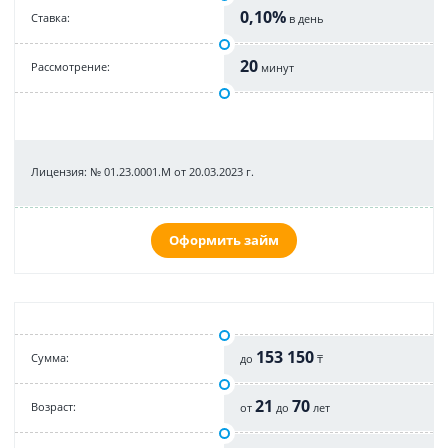
0,10%
Cтавка:
в день
20
Рассмотрение:
минут
Лицензия: № 01.23.0001.M от 20.03.2023 г.
Оформить займ
153 150
Cумма:
до
₸
21
70
Возраст:
от
до
лет