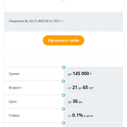
Лицензия №: 02.21.0023.M от 2021 г.
Оформить займ
145 000
Cумма:
до
₸
21
65
Возраст:
от
до
лет
30
Срок:
до
дн.
0.1%
Cтавка:
от
в день