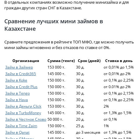
В отдельных компаниях возможно получение минизайма и для
граждан других стран СНГ в Казахстане.
Сравнение лучших мини займов в
Казахстане
Сравните предложения в рейтинге ТОП МФО, где можно получить
мини займы мгновенно и без отказов по ставке от 0%.
Организация
Сумма (тенге)
Срок (дней)
Ставка в день
Займ в Займер
153 000 т.
30 д.
от 0,01% до 1,5%
Займ в Credit365
145 000 т.
30 д.
от 0,01% до 2%
Займ в Koke
150 000 т.
30 д.
от 0,1% до 2,25%
Займ в Credit Plus
150 000 т.
30 д.
от 0.01% до 2%
Займ в Tengo
150 000 т.
30 д.
от 0,1% до 2,15%
Займ в Hava
150 000 т.
30 д.
от 0,1% до 2,25%
Займ в Деньги Click
153 000 т.
30 д.
2%
Займ в TurboMoney
145 000 т.
30 д.
от 1,3% до 1,5%
Займ в Честное Слово
50 000 т.
20 д.
от 0,1%
Займ в Time Zaim
150 000 т.
25 д.
1%
Займ в Qanat
145 000 т.
до 3 месяцев
от 1,3% до 1,5%
Займ в GMoney
145 000 т.
30 д.
от 0.1% до 1,5%