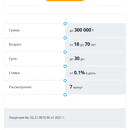
300 000
Cумма:
до
₸
18
70
Возраст:
от
до
лет
30
Срок:
до
дн.
0.1%
Cтавка:
от
в день
7
Рассмотрение:
минут
Лицензия №: 02.21.0010.M от 2021 г.