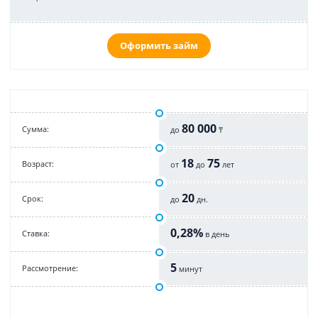
Оформить займ
80 000
Cумма:
до
₸
18
75
Возраст:
от
до
лет
20
Срок:
до
дн.
0,28%
Cтавка:
в день
5
Рассмотрение:
минут