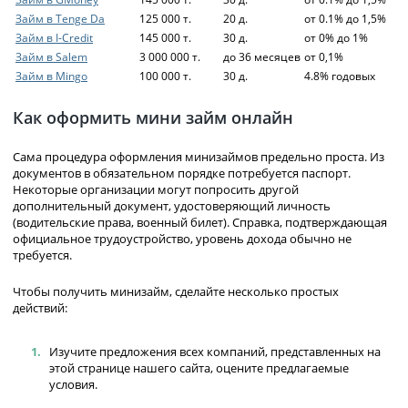
Займ в Tenge Da
125 000 т.
20 д.
от 0.1% до 1,5%
Займ в I-Credit
145 000 т.
30 д.
от 0% до 1%
Займ в Salem
3 000 000 т.
до 36 месяцев
от 0,1%
Займ в Mingo
100 000 т.
30 д.
4.8% годовых
Как оформить мини займ онлайн
Сама процедура оформления минизаймов предельно проста. Из
документов в обязательном порядке потребуется паспорт.
Некоторые организации могут попросить другой
дополнительный документ, удостоверяющий личность
(водительские права, военный билет). Справка, подтверждающая
официальное трудоустройство, уровень дохода обычно не
требуется.
Чтобы получить минизайм, сделайте несколько простых
действий:
Изучите предложения всех компаний, представленных на
этой странице нашего сайта, оцените предлагаемые
условия.