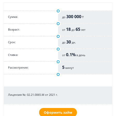
300 000
Cумма:
до
₸
18
65
Возраст:
от
до
лет
30
Срок:
до
дн.
0.1%
Cтавка:
от
в день
5
Рассмотрение:
минут
Лицензия №: 02.21.0065.M от 2021 г.
Оформить займ