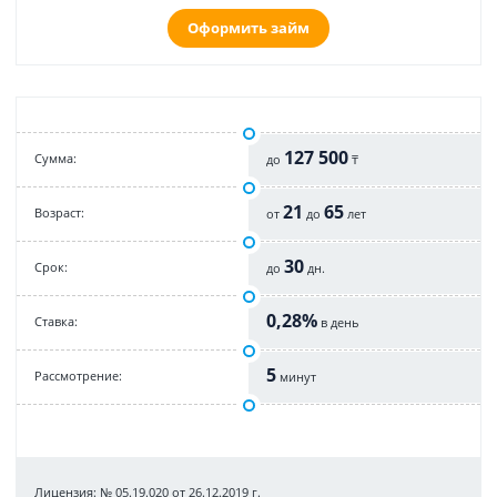
Оформить займ
127 500
Cумма:
до
₸
21
65
Возраст:
от
до
лет
30
Срок:
до
дн.
0,28%
Cтавка:
в день
5
Рассмотрение:
минут
Лицензия: № 05.19.020 от 26.12.2019 г.