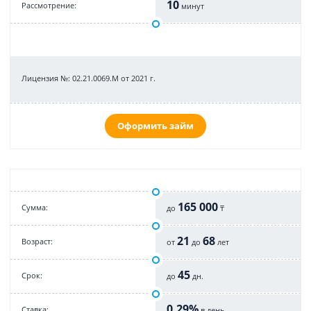
10
Рассмотрение:
минут
Лицензия №: 02.21.0069.M от 2021 г.
Оформить займ
165 000
Cумма:
до
₸
21
68
Возраст:
от
до
лет
45
Срок:
до
дн.
0,29%
Cтавка:
в день