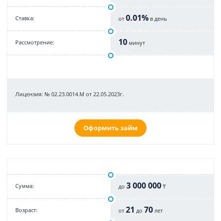
0.01%
Cтавка:
от
в день
10
Рассмотрение:
минут
Лицензия: № 02.23.0014.М от 22.05.2023г.
Оформить займ
3 000 000
Cумма:
до
₸
21
70
Возраст:
от
до
лет