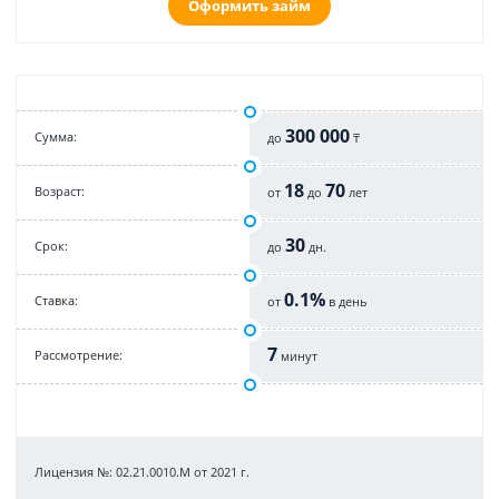
Оформить займ
300 000
Cумма:
до
₸
18
70
Возраст:
от
до
лет
30
Срок:
до
дн.
0.1%
Cтавка:
от
в день
7
Рассмотрение:
минут
Лицензия №: 02.21.0010.M от 2021 г.