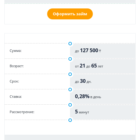
Оформить займ
127 500
Cумма:
до
₸
21
65
Возраст:
от
до
лет
30
Срок:
до
дн.
0,28%
Cтавка:
в день
5
Рассмотрение:
минут