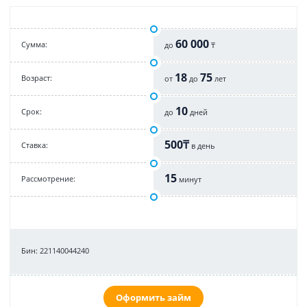
60 000
Cумма:
до
₸
18
75
Возраст:
от
до
лет
10
Срок:
до
дней
500₸
Cтавка:
в день
15
Рассмотрение:
минут
Бин: 221140044240
Оформить займ