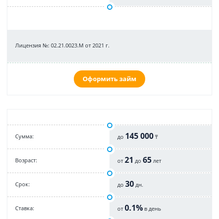
Лицензия №: 02.21.0023.M от 2021 г.
Оформить займ
145 000
Cумма:
до
₸
21
65
Возраст:
от
до
лет
30
Срок:
до
дн.
0.1%
Cтавка:
от
в день