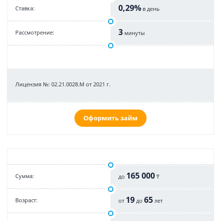
0,29%
Cтавка:
в день
3
Рассмотрение:
минуты
Лицензия №: 02.21.0028.M от 2021 г.
Оформить займ
165 000
Cумма:
до
₸
19
65
Возраст:
от
до
лет