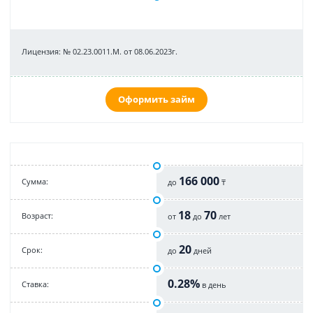
Лицензия: № 02.23.0011.M. от 08.06.2023г.
Оформить займ
166 000
Cумма:
до
₸
18
70
Возраст:
от
до
лет
20
Срок:
до
дней
0.28%
Cтавка:
в день