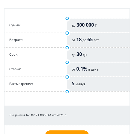
300 000
Cумма:
до
₸
18
65
Возраст:
от
до
лет
30
Срок:
до
дн.
0.1%
Cтавка:
от
в день
5
Рассмотрение:
минут
Лицензия №: 02.21.0065.M от 2021 г.