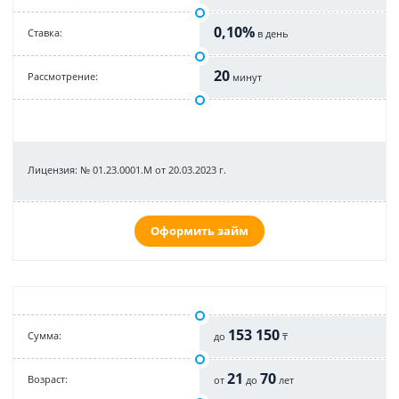
0,10%
Cтавка:
в день
20
Рассмотрение:
минут
Лицензия: № 01.23.0001.M от 20.03.2023 г.
Оформить займ
153 150
Cумма:
до
₸
21
70
Возраст:
от
до
лет