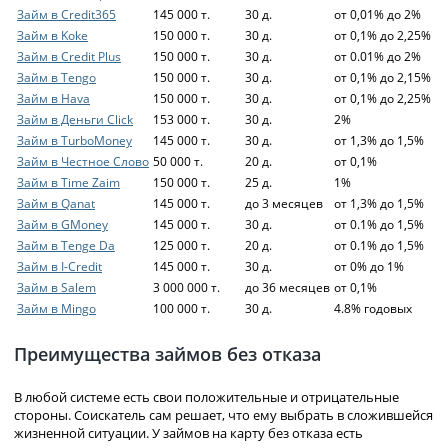
Займ в Credit365
145 000 т.
30 д.
от 0,01% до 2%
Займ в Koke
150 000 т.
30 д.
от 0,1% до 2,25%
Займ в Credit Plus
150 000 т.
30 д.
от 0.01% до 2%
Займ в Tengo
150 000 т.
30 д.
от 0,1% до 2,15%
Займ в Hava
150 000 т.
30 д.
от 0,1% до 2,25%
Займ в Деньги Click
153 000 т.
30 д.
2%
Займ в TurboMoney
145 000 т.
30 д.
от 1,3% до 1,5%
Займ в Честное Слово
50 000 т.
20 д.
от 0,1%
Займ в Time Zaim
150 000 т.
25 д.
1%
Займ в Qanat
145 000 т.
до 3 месяцев
от 1,3% до 1,5%
Займ в GMoney
145 000 т.
30 д.
от 0.1% до 1,5%
Займ в Tenge Da
125 000 т.
20 д.
от 0.1% до 1,5%
Займ в I-Credit
145 000 т.
30 д.
от 0% до 1%
Займ в Salem
3 000 000 т.
до 36 месяцев
от 0,1%
Займ в Mingo
100 000 т.
30 д.
4.8% годовых
Преимущества займов без отказа
В любой системе есть свои положительные и отрицательные
стороны. Соискатель сам решает, что ему выбрать в сложившейся
жизненной ситуации. У займов на карту без отказа есть