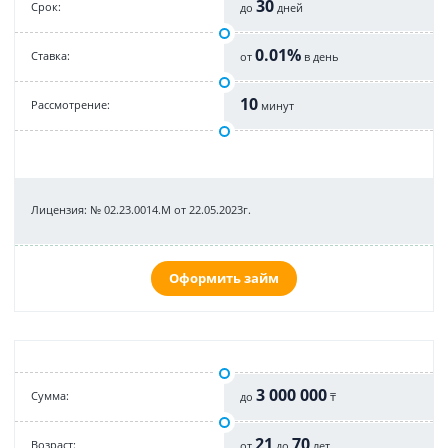
30
Срок:
до
дней
0.01%
Cтавка:
от
в день
10
Рассмотрение:
минут
Лицензия: № 02.23.0014.М от 22.05.2023г.
Оформить займ
3 000 000
Cумма:
до
₸
21
70
Возраст:
от
до
лет