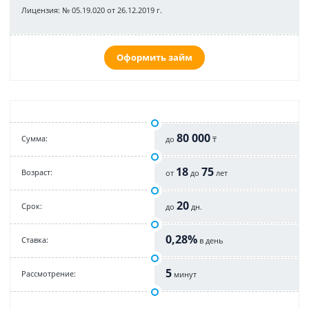
Лицензия: № 05.19.020 от 26.12.2019 г.
Оформить займ
80 000
Cумма:
до
₸
18
75
Возраст:
от
до
лет
20
Срок:
до
дн.
0,28%
Cтавка:
в день
5
Рассмотрение:
минут